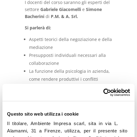
I docenti del corso saranno gli esperti del
settore
Gabriele Giacomelli
e
Simone
Bacherini
di
P.M. & A. Srl.
Si parlerà di:
Aspetti teorici della negoziazione e della
mediazione
Presupposti individuali necessari alla
collaborazione
La funzione della psicologia in azienda,
come rendere produttivi i conflitti
Sperimentazione di situazioni
conflittuali e di mediazione
Presupposti individuali alla mediazione
dei conflitti, l’approccio win win alla
Questo sito web utilizza i cookie
gestione dei gruppi di lavoro
Il titolare, Ambiente Impresa scarl, sita in via L.
Approfondimenti e integrazioni.
Alamanni, 31 a Firenze, utilizza, per il presente sito