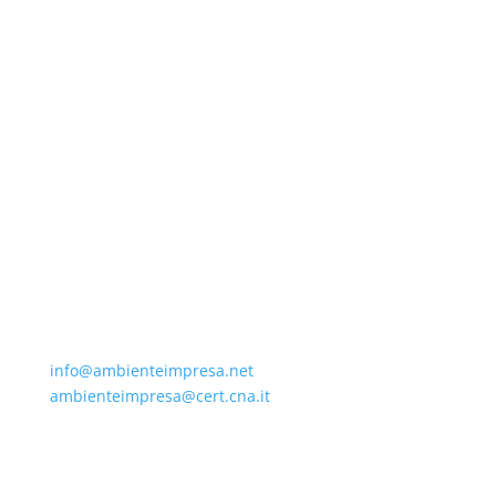
Ambiente Impresa scrl
Partita IVA
04984310484
Agenzia Formativa Accreditata presso la Regione
Toscana con codice di Accreditamento OF0211
Via Luigi Alamanni, 31 50123 Firenze
+39 055265141
info@ambienteimpresa.net
ambienteimpresa@cert.cna.it
Via della Villa Demidoff, 48/52 50127 FIRENZE
+39 0553218747