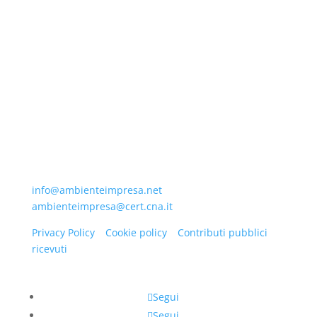
Ambiente Impresa scrl.
Agenzia Formativa
Accreditata presso la Regione Toscana con codice di
Accreditamento OF0211. Partita IVA 04984310484
Via Luigi Alamanni, 31 50123 Firenze. Tel
+39055265141.
Via della Villa Demidoff, 48/52 50127 Firenze. Tel
+390553218747
info@ambienteimpresa.net
e
ambienteimpresa@cert.cna.it
Privacy Policy
–
Cookie policy
–
Contributi pubblici
ricevuti
Segui
Segui