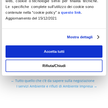
web, cookie o tecnologie simili per finalità tecniche.
Calendario incontri:
27 Ottobre, 2, 9, 16,
30 Novembre ore 18-20
Le specifiche complete sull’utilizzo dei cookie sono
contenute nella “cookie policy” a
questo link
.
Per la preadesione al corso di
Aggiornamento del 15/12/2021
mediazione e gestione del conflitto, che
ha un costo per gli associati CNA di 100 €
+ iva, è sufficiente compilare
questo
Mostra dettagli
form
entro il 21 ottobre.
Accetta tutti
Rifiuta/Chiudi
←
Tutto quello che c’è da sapere sulla negoziazione
I servizi Ambiente e rifiuti di Ambiente Impresa
→